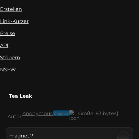
Erstellen
Link-Kürzer
Preise
API
Stöbern
NSFW
Tea Leak
Anonymous
|
Größe:
83 bytes
|
of5jam
Autor:
magnet:?