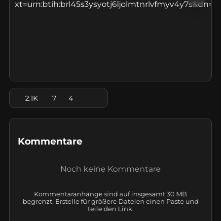
xt=urn:btih:brl45s3ysyotj6ljolmtnrlvfmyv4y7s&dn=
2.1K
7
4
Kommentare
Noch keine Kommentare
Kommentaranhänge sind auf insgesamt 30 MB
begrenzt. Erstelle für größere Dateien einen Paste und
teile den Link.