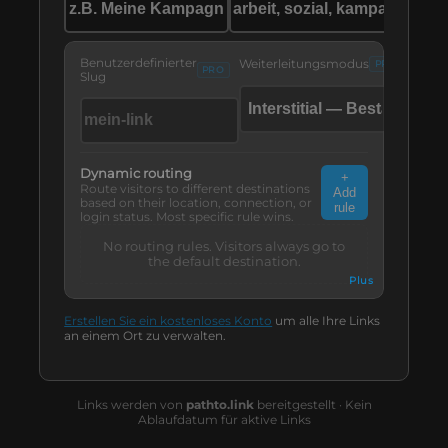
Benutzerdefinierter
Weiterleitungsmodus
PRO
PRO
Slug
Dynamic routing
+
Route visitors to different destinations
Add
based on their location, connection, or
rule
login status. Most specific rule wins.
No routing rules. Visitors always go to
the default destination.
Plus
Erstellen Sie ein kostenloses Konto
um alle Ihre Links
an einem Ort zu verwalten.
Links werden von
pathto.link
bereitgestellt · Kein
Ablaufdatum für aktive Links